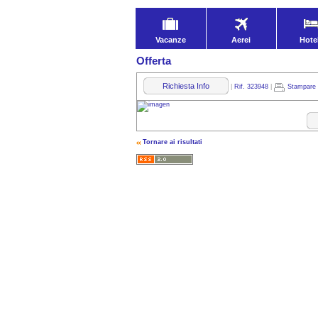
Vacanze
Aerei
Hote
Offerta
Richiesta Info
|
Rif. 323948
|
Stampare
Tornare ai risultati