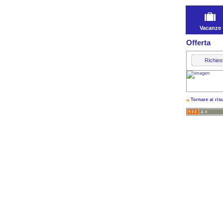
Vacanze
Offerta
Richies
Tornare ai risu