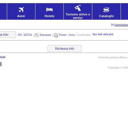
Turismo attivo e
Aerei
Hotels
Cataloghi
servizi
In
fuorirottatr
ta Info
|
Rif. 323714
|
Stampare
|
Poster
|
Invia
| Condividere:
Richiesta Info
ltati
Consulta questa offerta c
Copyright © 20