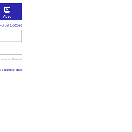
Video
dal 1/6/2026
avel
on fuorirottatravel
26
Bookingfax Italia